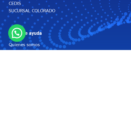
CEDIS
SUCURSAL COLORADO
Menu de ayuda
Quienes somos
Soluciones Instyc
Conócenos
Bolsa de trabajo
Tienda
Todos los derechos reservados ©
Ferruzca Instyc
2024 -