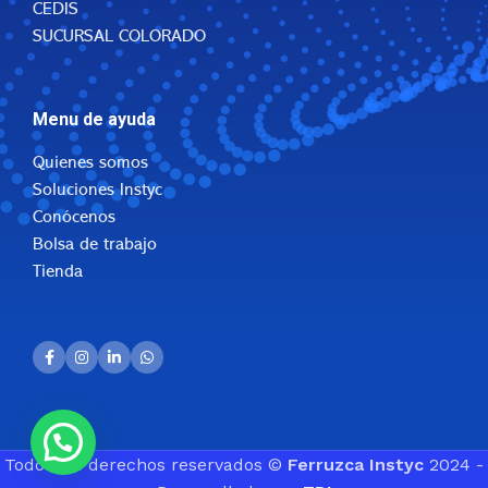
CEDIS
SUCURSAL COLORADO
Menu de ayuda
Quienes somos
Soluciones Instyc
Conócenos
Bolsa de trabajo
Tienda
Todos los derechos reservados ©
Ferruzca Instyc
2024 -