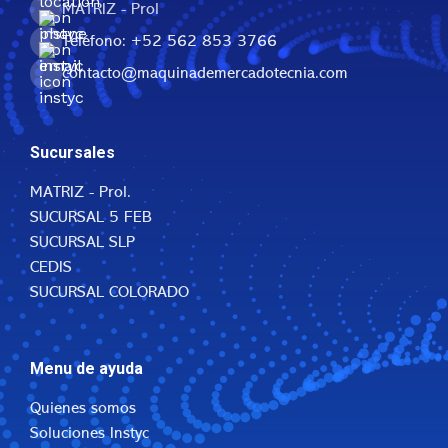
MATRIZ - Prol
Teléfono: +52 562 853 3766
contacto@maquinademercadotecnia.com
Sucursales
MATRIZ - Prol.
SUCURSAL 5 FEB
SUCURSAL SLP
CEDIS
SUCURSAL COLORADO
Menu de ayuda
Quienes somos
Soluciones Instyc