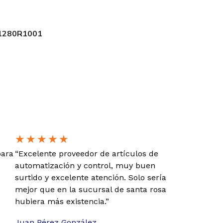
1280R1001
★
★
★
★
★
para
“Excelente proveedor de artículos de
automatización y control, muy buen
surtido y excelente atención. Solo sería
mejor que en la sucursal de santa rosa
hubiera más existencia.”
Juan Pérez González