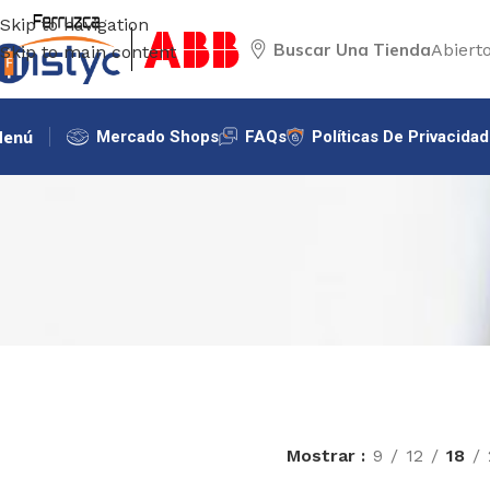
Skip to navigation
Buscar Una Tienda
Abiert
Skip to main content
enú
Mercado Shops
FAQs
Políticas De Privacidad
Mostrar
9
12
18