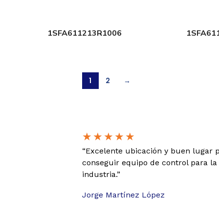
1SFA611213R1006
1SFA61
1
2
→
★
★
★
★
★
“Excelente ubicación y buen lugar 
conseguir equipo de control para la
industria.”
Jorge Martínez López